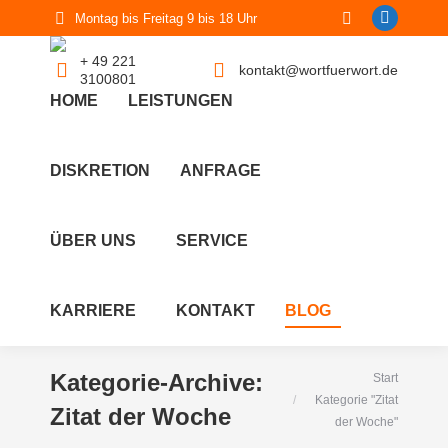
Search:
Montag bis Freitag 9 bis 18 Uhr
Linkedin
page
+ 49 221
kontakt@wortfuerwort.de
3100801
opens
HOME
LEISTUNGEN
in
new
window
DISKRETION
ANFRAGE
ÜBER UNS
SERVICE
KARRIERE
KONTAKT
BLOG
Kategorie-Archive:
Sie befinden sich hier:
Start
Kategorie "Zitat
Zitat der Woche
der Woche"