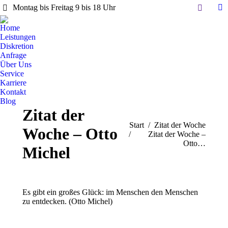
Search:
Montag bis Freitag 9 bis 18 Uhr
Li
pa
Home
op
Leistungen
in
Diskretion
Anfrage
n
Über Uns
w
Service
Karriere
Kontakt
Blog
Zitat der
Sie befinden sich hier:
Start
Zitat der Woche
Woche – Otto
Zitat der Woche –
Otto…
Michel
Es gibt ein großes Glück: im Menschen den Menschen
zu entdecken. (Otto Michel)