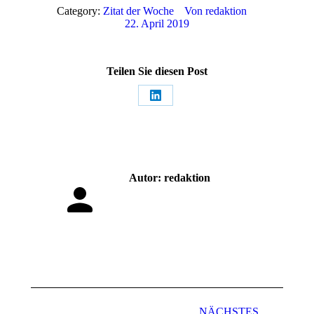
Category:
Zitat der Woche
Von
redaktion
22. April 2019
Teilen Sie diesen Post
Share
on
LinkedIn
Autor:
redaktion
Kommentarnavigation
NÄCHSTES