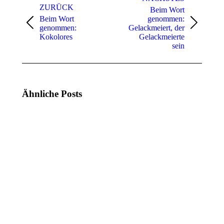
ZURÜCK
Beim Wort
Beim Wort
genommen:
Vorheriger
Nächster
genommen:
Gelackmeiert, der
Beitrag:
Beitrag:
Kokolores
Gelackmeierte
sein
Ähnliche Posts
Zitat
Zitat
der
der
Woche
Woche
(KW
(KW
21,
20,
2025)
2025)
19.
12.
Mai
Mai
2025
2025
Zitat
Zitat
der
der