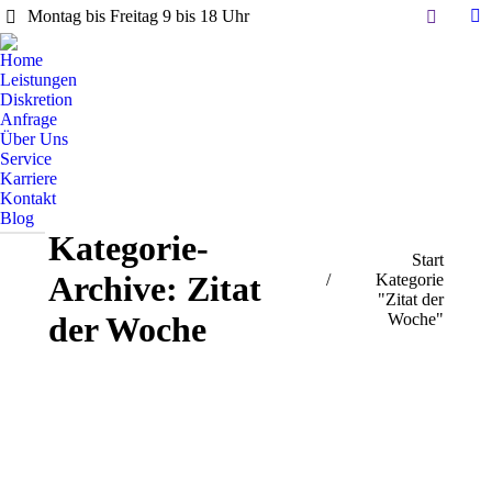
Search:
Montag bis Freitag 9 bis 18 Uhr
Li
pa
Home
op
Leistungen
in
Diskretion
Anfrage
n
Über Uns
w
Service
Karriere
Kontakt
Blog
Kategorie-
Sie befinden sich hier:
Start
Archive:
Zitat
Kategorie
"Zitat der
Woche"
der Woche