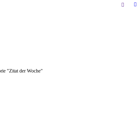
Search:
Li
pa
op
in
n
w
ch hier:
rie "Zitat der Woche"