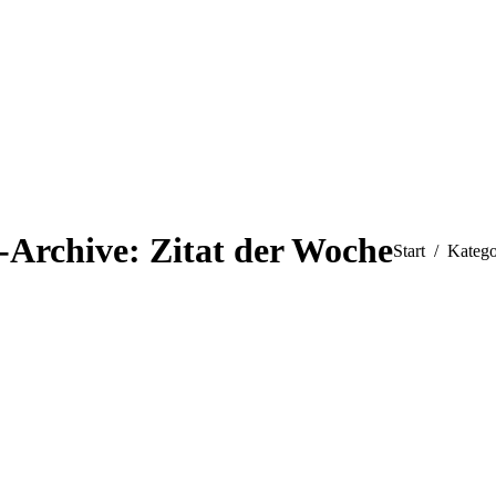
-Archive:
Zitat der Woche
Sie befinden si
Start
Katego