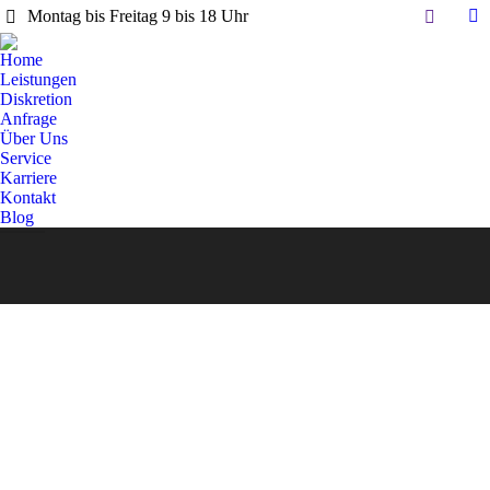
Search:
Montag bis Freitag 9 bis 18 Uhr
Li
pa
Home
op
Leistungen
in
Diskretion
Anfrage
n
Über Uns
w
Service
Karriere
Kontakt
Blog