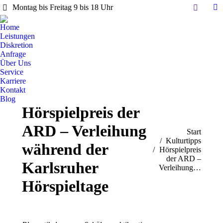
Search:
Montag bis Freitag 9 bis 18 Uhr
Li
pa
Home
op
Leistungen
in
Diskretion
Anfrage
n
Über Uns
w
Service
Karriere
Kontakt
Blog
Hörspielpreis der
ARD – Verleihung
Sie befinden sich hier:
Start
Kulturtipps
während der
Hörspielpreis
der ARD –
Karlsruher
Verleihung…
Hörspieltage