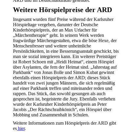
ARD und im Deutschlandradio gesendet.
Weitere Hörspielpreise der ARD
Insgesamt wurden fünf Preise während der Karlsruher
Hörspieltage vergeben, darunter der Deutsche
Kinderhörspielpreis, der an Max Urlacher für
„Märchentherapie“ geht. In seinem Werk werden
fragwürdige Märchengestalten, etwa die böse Hexe, der
Menschenfresser und weitere unheimliche
Persönlichkeiten, in eine Besserungsanstalt geschickt, bis
man sie sozial integrieren kann. Ein weiterer Preisträger
ist Robert Schoen mit „Heidi Heimat“, einem Hörspiel
über Asylanten, die fern der Heimat sind. „Jahrestag auf
Parkbank“ von Jonas Bolle und Simon Kubat gewinnt
ebenfalls einen Hörspielpreis der ARD; dieses Stück
handelt von zwei jungen Männern, die sich regelmäßig
auf einer Parkbank treffen und miteinander reden und
rappen. Das Stück, das sowohl gesungen als auch
gesprochen ist, begeisterte die Jury. Ebenfalls verliehen
wurde der Karlsruher Kinderhörspielpreis an Peter
Jacobis „Der Rächtschraibkönich“, ein Hörspiel über
Mobbing und Zusammenhalt in Schulen.
Weitere Informationen zum Hörspielpreis der ARD gibt
es
hier
.