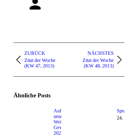
Kommentarnavigation
ZURÜCK
NÄCHSTES
Zitat der Woche
Zitat der Woche
Vorheriger
Nächster
(KW 47, 2013)
(KW 48, 2013)
Beitrag:
Beitrag:
Ähnliche Posts
Auflösung
Sprachwan
unseres
24. Mai 2
Weihnachts-
Gewinnspiels
2022