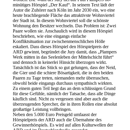
minütiges Hörspiel „Der Kauf“. In seinem Text lädt der
Autor die Zuhörer nach Köln im Jahr 2030 ein, wo eine
heute brachliegende Fläche das attraktivste Wohnviertel
der Stadt ist. In diesem Wohnviertel soll die schönste
Wohnung den Besitzer wechseln. Das Problem ist: Zwei
Paare wollen sie. Anschaulich wird in diesem Hörspiel
beschrieben, wie eine eingangs einfache
Konfliktsituation zur zwischenmenschlichen Hölle
eskaliert. Dass dieses Hörspiel den Hörspielpreis der
ARD gewinnt, begründet die Jury damit, dass „Plampers
Werk mitten in das Seelenleben der Mittelschicht führt“
und dennoch in keinerlei Hinsicht überzogen wirkt.
Tatsächlich ist das Stück so gut gelungen, dass der Neid,
die Gier und die schiere Bösartigkeit, die in den beiden
Paaren zu Tage treten, niemanden mehr überraschen,
obwohl beide eingangs durchaus sympathisch wirkten.
Zu einem guten Teil liegt das an dem schlüssigen Grund
für diese Gefühle, nämlich der Tatsache, dass alle Dinge
käuflich sind. Nicht zu vergessen sind aber auch die
überzeugenden Sprecher, die in ihren Rollen eine absolut
großartige Leistung vollbringen.
Neben den 5.000 Euro Preisgeld umfaasst der
Hörspielpreis der ARD auch die Übernahme des
Gewinnerhörspiels. Es wird auf allen Kulturwellen der