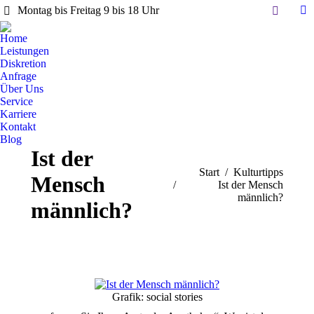
Search:
Montag bis Freitag 9 bis 18 Uhr
Li
pa
Home
op
Leistungen
in
Diskretion
Anfrage
n
Über Uns
w
Service
Karriere
Kontakt
Blog
Ist der
Sie befinden sich hier:
Start
Kulturtipps
Mensch
Ist der Mensch
männlich?
männlich?
Grafik: social stories