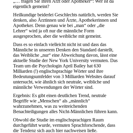
„… fragen Sie Ihren Arzt oder Apotheker“: Wer ist da
eigentlich gemeint?
Heilkundige beiderlei Geschlechts natürlich, werden Sie
denken, also Ärztinnen und Ärzte, Apothekerinnen und
Apotheker. Denn genau wie bei „man“ oder „die
Lehrer“ wird ja oft nur die männliche Form
ausgesprochen, aber die weibliche mit gemeint.
Dass es so einfach vielleicht nicht ist und dass das
Männliche in unserem Denken den Standard darstellt,
das Weibliche „nur“ eine Abweichung davon, lässt eine
aktuelle Studie der New York University vermuten. Das
Team um die Psychologin April Bailey hat 630
Milliarden (!) englischsprachige Wörter und ihre
Bedeutungsumfelder von 3 Milliarden Websites darauf
untersucht, wie ähnlich sich neutrale, weibliche und
männliche Verwendungen der Wörter sind.
Ergebnis: Es gibt einen deutlichen Trend, neutrale
Begriffe wie „Menschen“ als „männlich“
wahrzunehmen, was zu weitreichenden
Benachteiligungen alles Nicht-Männlichen führen kann.
Obwohl die Studie im englischsprachigen Raum
durchgeführt wurde, vermuten Sprachforschende, dass
die Tendenz sich auch hier nachweisen ließe.