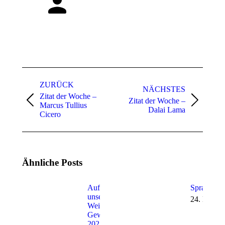
Kommentarnavigation
ZURÜCK
NÄCHSTES
Zitat der Woche –
Zitat der Woche –
Vorheriger
Nächster
Marcus Tullius
Dalai Lama
Beitrag:
Beitrag:
Cicero
Ähnliche Posts
Auflösung
Sprachwan
unseres
24. Mai 2
Weihnachts-
Gewinnspiels
2022