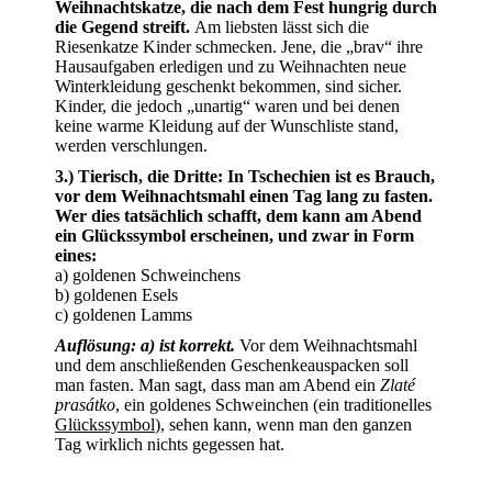
Weihnachtskatze, die nach dem Fest hungrig durch
die Gegend streift.
Am liebsten lässt sich die
Riesenkatze Kinder schmecken. Jene, die „brav“ ihre
Hausaufgaben erledigen und zu Weihnachten neue
Winterkleidung geschenkt bekommen, sind sicher.
Kinder, die jedoch „unartig“ waren und bei denen
keine warme Kleidung auf der Wunschliste stand,
werden verschlungen.
3.) Tierisch, die Dritte: In Tschechien ist es Brauch,
vor dem Weihnachtsmahl einen Tag lang zu fasten.
Wer dies tatsächlich schafft, dem kann am Abend
ein Glückssymbol erscheinen, und zwar in Form
eines:
a) goldenen Schweinchens
b) goldenen Esels
c) goldenen Lamms
Auflösung: a) ist korrekt.
Vor dem Weihnachtsmahl
und dem anschließenden Geschenkeauspacken soll
man fasten. Man sagt, dass man am Abend ein
Zlaté
prasátko
, ein goldenes Schweinchen (ein traditionelles
Glückssymbol
), sehen kann, wenn man den ganzen
Tag wirklich nichts gegessen hat.