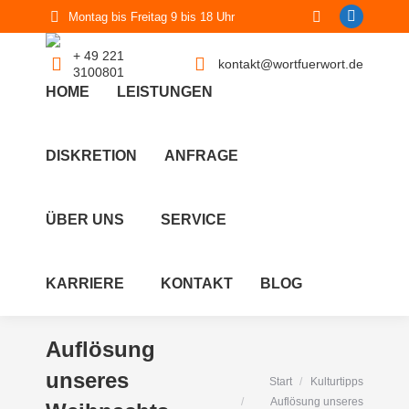
Search:
Montag bis Freitag 9 bis 18 Uhr
Linkedin
page
+ 49 221
kontakt@wortfuerwort.de
3100801
opens
HOME
LEISTUNGEN
in
new
window
DISKRETION
ANFRAGE
ÜBER UNS
SERVICE
KARRIERE
KONTAKT
BLOG
Auflösung
unseres
Sie befinden sich hier:
Start
Kulturtipps
Auflösung unseres