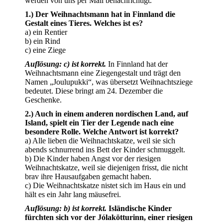
werden von uns per Mail benachrichtigt.
1.) Der Weihnachtsmann hat in Finnland die
Gestalt eines Tieres. Welches ist es?
a) ein Rentier
b) ein Rind
c) eine Ziege
Auflösung: c) ist korrekt.
In Finnland hat der
Weihnachtsmann eine Ziegengestalt und trägt den
Namen „Joulupukki“, was übersetzt Weihnachtsziege
bedeutet. Diese bringt am 24. Dezember die
Geschenke.
2.) Auch in einem anderen nordischen Land, auf
Island, spielt ein Tier der Legende nach eine
besondere Rolle. Welche Antwort ist korrekt?
a) Alle lieben die Weihnachtskatze, weil sie sich
abends schnurrend ins Bett der Kinder schmuggelt.
b) Die Kinder haben Angst vor der riesigen
Weihnachtskatze, weil sie diejenigen frisst, die nicht
brav ihre Hausaufgaben gemacht haben.
c) Die Weihnachtskatze nistet sich im Haus ein und
hält es ein Jahr lang mäusefrei.
Auflösung: b) ist korrekt.
Isländische Kinder
fürchten sich vor der Jólakötturinn, einer riesigen