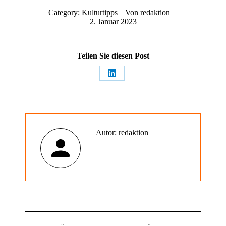
Category:
Kulturtipps
Von
redaktion
2. Januar 2023
Teilen Sie diesen Post
Share
on
LinkedIn
Autor:
redaktion
Kommentarnavigation