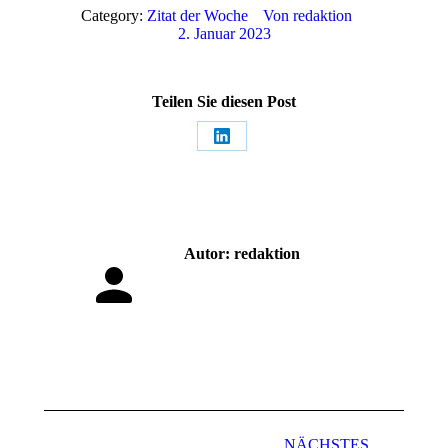
Category:
Zitat der Woche
Von
redaktion
2. Januar 2023
Teilen Sie diesen Post
Share
on
LinkedIn
Autor:
redaktion
Kommentarnavigation
NÄCHSTES