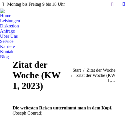
Search:
Montag bis Freitag 9 bis 18 Uhr
Li
pa
Home
op
Leistungen
in
Diskretion
Anfrage
n
Über Uns
w
Service
Karriere
Kontakt
Blog
Zitat der
Sie befinden sich hier:
Start
Zitat der Woche
Woche (KW
Zitat der Woche (KW
1,…
1, 2023)
Die weitesten Reisen unternimmt man in dem Kopf.
(Joseph Conrad)