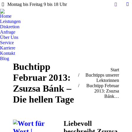
Search:
Montag bis Freitag 9 bis 18 Uhr
Li
pa
Home
op
Leistungen
in
Diskretion
Anfrage
n
Über Uns
w
Service
Karriere
Kontakt
Blog
Buchtipp
Sie befinden sich hier:
Start
Februar 2013:
Buchtipps unserer
Lektorinnen
Zsuzsa Bánk –
Buchtipp Februar
2013: Zsuzsa
Bánk…
Die hellen Tage
Liebevoll
beschreibt Zsuzsa