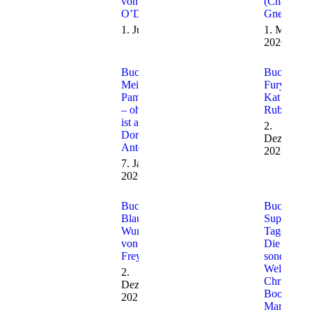
von Lisa
(Charlotte
O’Donnell
Gneuß)
1. Juli 2026
1. Mai
2026
Buchtipp:
Buchtipp:
Mein
Furye von
Pampaleben
Kat Eryn
– ohne dich
Rubik
ist alles
2.
Dorf (Silke
Dezember
Antelmann)
2025
7. Januar
2026
Buchtipp:
Buchtipp:
Blaues
Supergute
Wunder
Tage oder
von Anne
Die
Freytag
sonderbare
Welt des
2.
Christophe
Dezember
Boone vo
2025
Mark