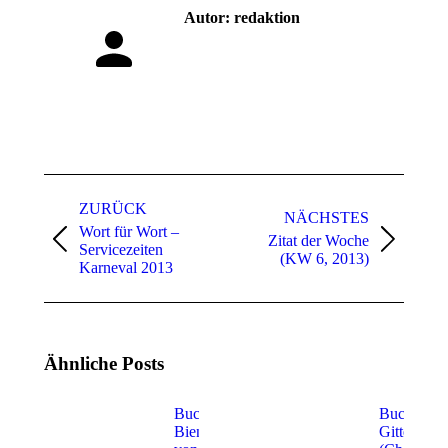
Autor:
redaktion
Kommentarnavigation
ZURÜCK
NÄCHSTES
Wort für Wort –
Zitat der Woche
Vorheriger
Nächster
Servicezeiten
(KW 6, 2013)
Beitrag:
Beitrag:
Karneval 2013
Ähnliche Posts
Buchtipp:
Buchtipp:
Bienensterben
Gittersee