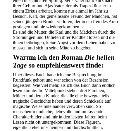
einen unsichtbaren Sprung: Seris Vater starb kurz nach
ihrer Geburt und Ajas Vater, der als Trapezkünstler in
einem Zirkus arbeitet, kommt nur einmal im Jahr zu
Besuch. Karl, der gemeinsame Freund der Mädchen, hat
seinen jüngeren Bruder verloren, der in ein fremdes Auto
gestiegen und nie wiedergekommen ist.
Es sind die Mütter, die Karl und die Mädchen durch die
Strömungen und Untiefen ihrer Kindheit lotsen und die
ihnen beibringen, keine Angst vor dem Leben haben zu
müssen und sich in seine Mitte zu begeben.
Warum ich den Roman
Die hellen
Tage
so empfehlenswert finde:
Über dieses Buch hatte ich eine Besprechung im
Rundfunk gehört und war schon von der Rezension
begeistert. Wie viel mehr, als ich das Buch dann endlich
lesen konnte. Im Mittelpunkt stehen drei Familien,
Mütter und deren Kinder, die alle eine bewegte, teils
tragische Geschichte haben und deren Schicksale auf
magische Weise miteinander verwoben sind. So
menschenfreundliche, liebevolle und umfassende
Charakterbilder sind mir in den letzten Jahren beim
Lesen nicht oft untergekommen. Diese Figuren,
eigentlich eher unscheinbar und durchschnittlich,