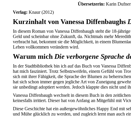
Übersetzerin:
Karin Dufner
Verlag:
Knaur (2012)
Kurzinhalt von Vanessa Diffenbaughs
D
In diesem Roman von Vanessa Diffenbaugh steht die 18-jährige V
Geld und scheinbar ohne Zukunft, da. Nichtmals mehr Meredith, i
verbracht hat, bekommt sie die Möglichkeit, in einem Blumenlade
Leben vollkommen verändern wird.
Warum mich
Die verborgene Sprache 
In der Stadtbibliothek bin ich auf das Buch von Vanessa Diffenba
hat mich fasziniert. Trotz Selbstzweifeln, einem Gefühl von Tros
sich mit ihrer Fähigkeit, die Sprache der Blumen zu beherrschen,
hat sich schon immer gegen jegliche Art von Zuneigung gewehrt u
sie unbedingt adoptiert werden. Jedoch klappte dies nicht und 
Vanessa Diffenbaugh wechselt in diesem Buch in den zeitlichen E
keinesfalls irritiert. Dieser hat von Anfang an Mitgefühl mit Vi
Diese Geschichte hat ein außergewöhnliches Happy End mit sehr v
und Mühe glücklich zu werden, und zugleich lernt man auch ei