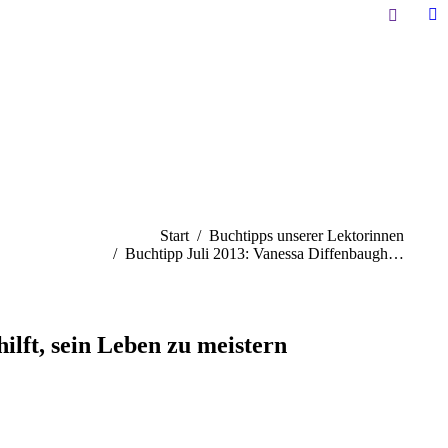
Search:
Li
pa
op
in
n
w
e befinden sich hier:
Start
Buchtipps unserer Lektorinnen
Buchtipp Juli 2013: Vanessa Diffenbaugh…
lft, sein Leben zu meistern