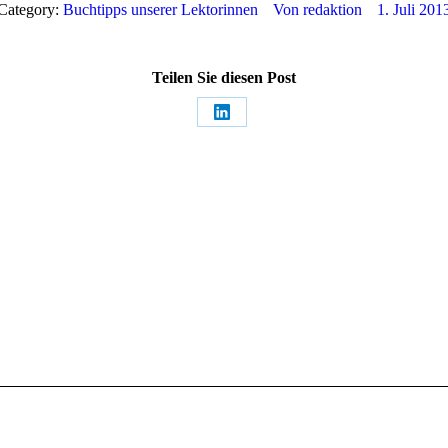
Category:
Buchtipps unserer Lektorinnen
Von
redaktion
1. Juli 201
Teilen Sie diesen Post
Share
on
LinkedIn
Nächster