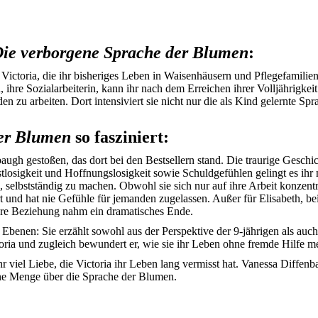
ie verborgene Sprache der Blumen
:
ictoria, die ihr bisheriges Leben in Waisenhäusern und Pflegefamilien
hre Sozialarbeiterin, kann ihr nach dem Erreichen ihrer Volljährigkei
n zu arbeiten. Dort intensiviert sie nicht nur die als Kind gelernte Sp
der Blumen
so fasziniert:
ugh gestoßen, das dort bei den Bestsellern stand. Die traurige Geschich
tlosigkeit und Hoffnungslosigkeit sowie Schuldgefühlen gelingt es ihr ni
 selbstständig zu machen. Obwohl sie sich nur auf ihre Arbeit konzentrie
nd hat nie Gefühle für jemanden zugelassen. Außer für Elisabeth, bei ih
ihre Beziehung nahm ein dramatisches Ende.
benen: Sie erzählt sowohl aus der Perspektive der 9-jährigen als auch 
ctoria und zugleich bewundert er, wie sie ihr Leben ohne fremde Hilfe me
iel Liebe, die Victoria ihr Leben lang vermisst hat. Vanessa Diffenbau
ne Menge über die Sprache der Blumen.