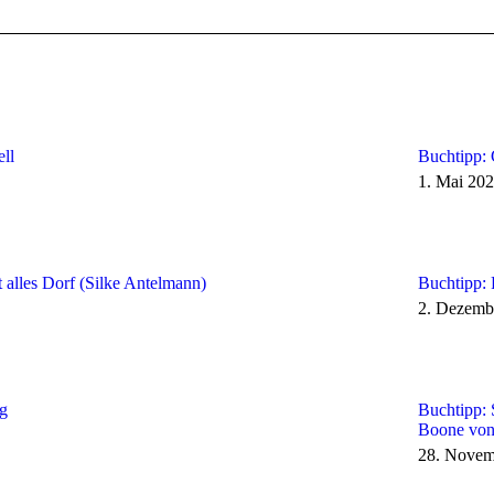
Beitrag:
ll
Buchtipp: 
1. Mai 20
 alles Dorf (Silke Antelmann)
Buchtipp:
2. Dezemb
g
Buchtipp: 
Boone vo
28. Novem