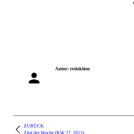
Autor:
redaktion
Kommentarnavigation
ZURÜCK
Vorheriger
Zitat der Woche (KW 27, 2013)