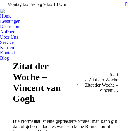
Search:
Montag bis Freitag 9 bis 18 Uhr
Li
pa
Home
op
Leistungen
in
Diskretion
Anfrage
n
Über Uns
w
Service
Karriere
Kontakt
Blog
Zitat der
Woche –
Sie befinden sich hier:
Start
Zitat der Woche
Vincent van
Zitat der Woche –
Vincent…
Gogh
Die Normalität ist eine gepflasterte Straße; man kann gut
darauf gehen – doch es wachsen keine Blumen auf ihr.