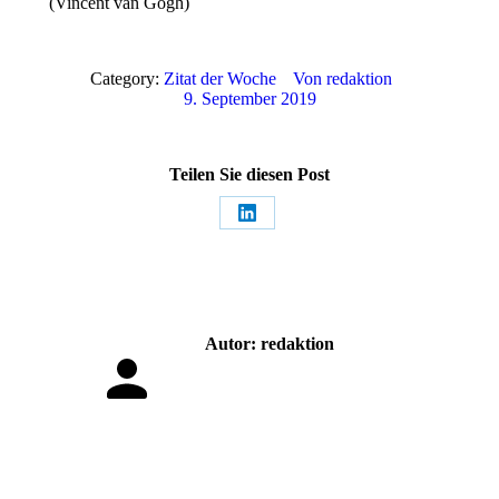
(Vincent van Gogh)
Category:
Zitat der Woche
Von
redaktion
9. September 2019
Teilen Sie diesen Post
Share
on
LinkedIn
Autor:
redaktion