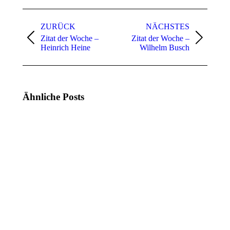
Kommentarnavigation
ZURÜCK
NÄCHSTES
Zitat der Woche –
Zitat der Woche –
Vorheriger
Nächster
Heinrich Heine
Wilhelm Busch
Beitrag:
Beitrag:
Ähnliche Posts
Zitat
Zitat
der
der
Woche
Woche
(KW
(KW
21,
20,
2025)
2025)
19.
12.
Mai
Mai
2025
2025
Zitat
Zitat