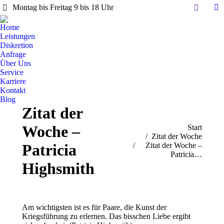
Search:
Montag bis Freitag 9 bis 18 Uhr
Li
pa
Home
op
Leistungen
in
Diskretion
Anfrage
n
Über Uns
w
Service
Karriere
Kontakt
Blog
Zitat der
Woche –
Sie befinden sich hier:
Start
Zitat der Woche
Patricia
Zitat der Woche –
Patricia…
Highsmith
Am wichtigsten ist es für Paare, die Kunst der
Kriegsführung zu erlernen. Das bisschen Liebe ergibt