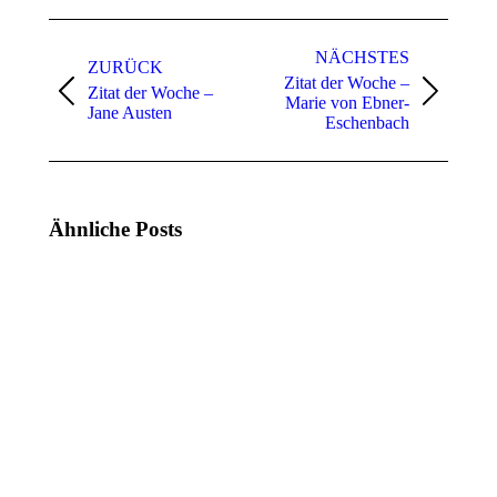
Kommentarnavigation
NÄCHSTES
ZURÜCK
Zitat der Woche –
Zitat der Woche –
Vorheriger
Nächster
Marie von Ebner-
Jane Austen
Beitrag:
Beitrag:
Eschenbach
Ähnliche Posts
Zitat
Zitat
der
der
Woche
Woche
(KW
(KW
21,
20,
2025)
2025)
19.
12.
Mai
Mai
2025
2025