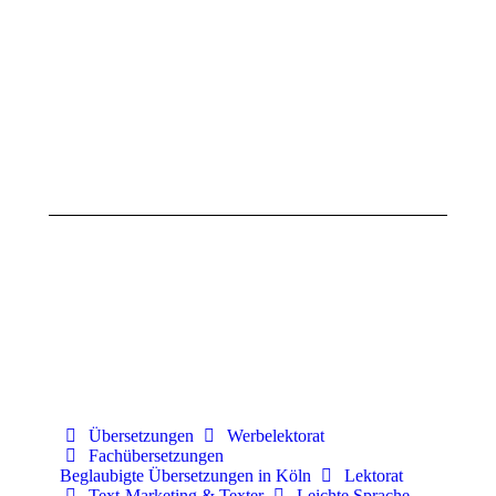
Zitat
Zitat
der
der
Woche
Woche
(KW
(KW
18,
17,
2025)
2025)
28.
21.
April
April
2025
2025
Übersetzungen
Werbelektorat
Fachübersetzungen
Beglaubigte Übersetzungen in Köln
Lektorat
Text-Marketing & Texter
Leichte Sprache