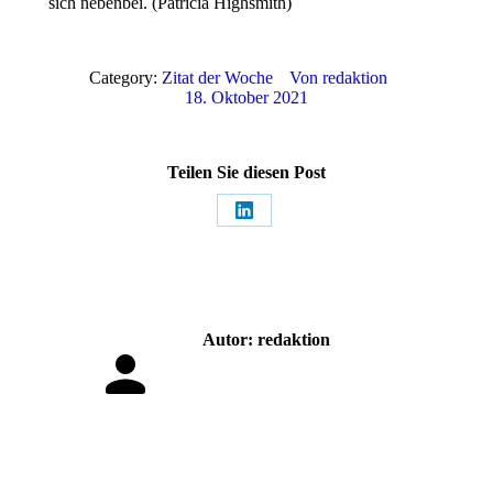
sich nebenbei. (Patricia Highsmith)
Category:
Zitat der Woche
Von
redaktion
18. Oktober 2021
Teilen Sie diesen Post
Share
on
LinkedIn
Autor:
redaktion