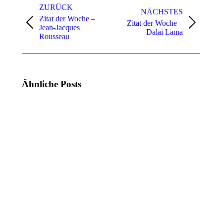
ZURÜCK
NÄCHSTES
Zitat der Woche –
Zitat der Woche –
Vorheriger
Nächster
Jean-Jacques
Dalai Lama
Beitrag:
Beitrag:
Rousseau
Ähnliche Posts
Zitat
Zitat
der
der
Woche
Woche
(KW
(KW
21,
20,
2025)
2025)
19.
12.
Mai
Mai
2025
2025
Zitat
Zitat
der
der
Woche
Woche