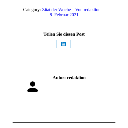
Category:
Zitat der Woche
Von
redaktion
8. Februar 2021
Teilen Sie diesen Post
Share
on
LinkedIn
Autor:
redaktion
Kommentarnavigation