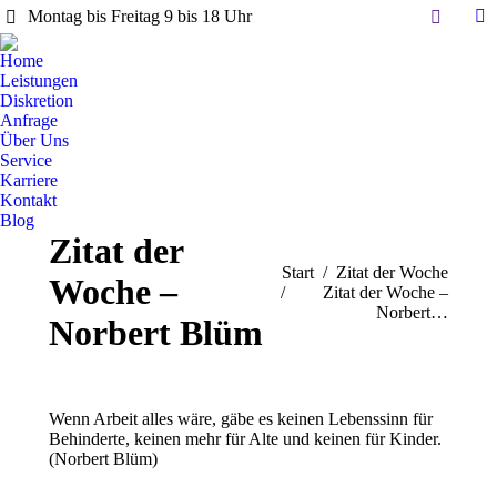
Search:
Montag bis Freitag 9 bis 18 Uhr
Li
pa
Home
op
Leistungen
in
Diskretion
Anfrage
n
Über Uns
w
Service
Karriere
Kontakt
Blog
Zitat der
Sie befinden sich hier:
Start
Zitat der Woche
Woche –
Zitat der Woche –
Norbert…
Norbert Blüm
Wenn Arbeit alles wäre, gäbe es keinen Lebenssinn für
Behinderte, keinen mehr für Alte und keinen für Kinder.
(Norbert Blüm)