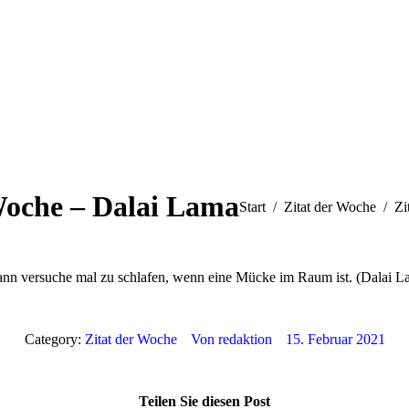
Woche – Dalai Lama
Sie befinden sich hier:
Start
Zitat der Woche
Zi
 dann versuche mal zu schlafen, wenn eine Mücke im Raum ist. (Dalai L
Category:
Zitat der Woche
Von
redaktion
15. Februar 2021
Teilen Sie diesen Post