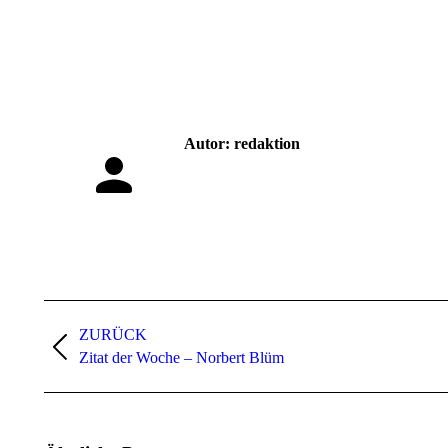
Autor:
redaktion
Kommentarnavigation
ZURÜCK
Vorheriger
Zitat der Woche – Norbert Blüm
Beitrag: