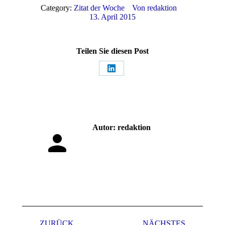
Category:
Zitat der Woche
Von
redaktion
13. April 2015
Teilen Sie diesen Post
Share
on
LinkedIn
Autor:
redaktion
Kommentarnavigation
ZURÜCK
NÄCHSTES