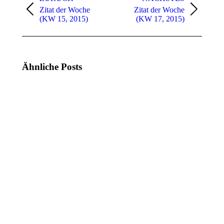
Zitat der Woche
Zitat der Woche
Vorheriger
Nächster
(KW 15, 2015)
(KW 17, 2015)
Beitrag:
Beitrag:
Ähnliche Posts
Zitat
Zitat
der
der
Woche
Woche
(KW
(KW
21,
20,
2025)
2025)
19.
12.
Mai
Mai
2025
2025
Zitat
Zitat
der
der
Woche
Woche
(KW
(KW
18,
17,