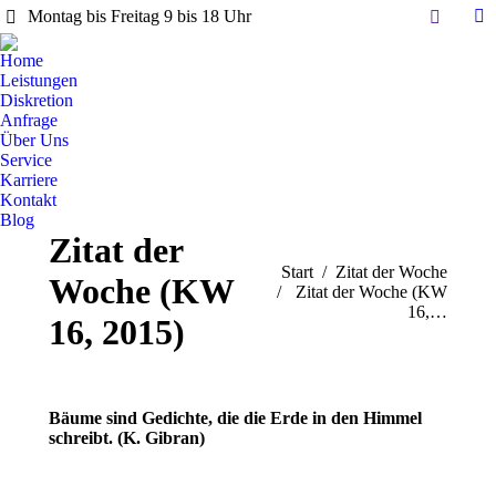
Search:
Montag bis Freitag 9 bis 18 Uhr
Li
pa
Home
op
Leistungen
in
Diskretion
Anfrage
n
Über Uns
w
Service
Karriere
Kontakt
Blog
Zitat der
Sie befinden sich hier:
Start
Zitat der Woche
Woche (KW
Zitat der Woche (KW
16,…
16, 2015)
Bäume sind Gedichte, die die Erde in den Himmel
schreibt. (K. Gibran)