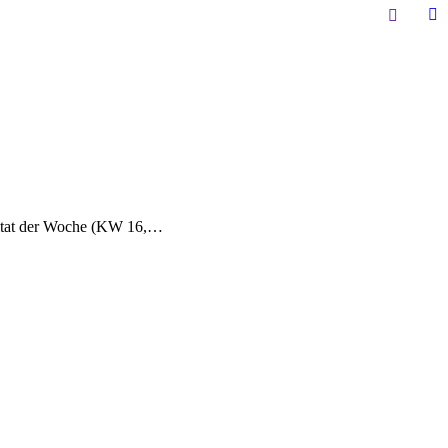
Search:
Li
pa
op
in
n
w
itat der Woche (KW 16,…