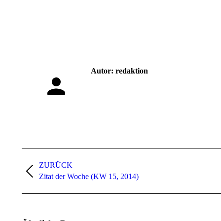
Autor:
redaktion
Kommentarnavigation
ZURÜCK
Vorheriger
Zitat der Woche (KW 15, 2014)
Beitrag: