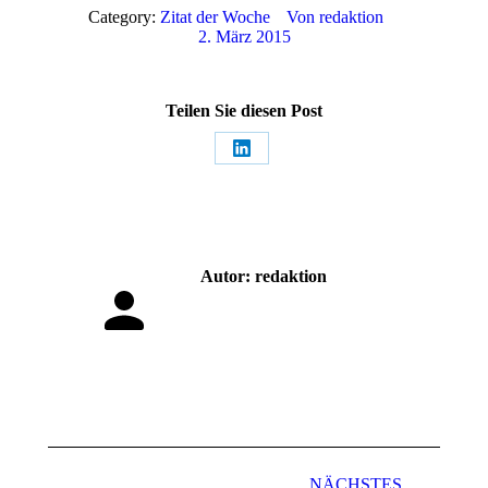
Category:
Zitat der Woche
Von
redaktion
2. März 2015
Teilen Sie diesen Post
Share
on
LinkedIn
Autor:
redaktion
Kommentarnavigation
NÄCHSTES