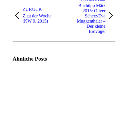
Buchtipp März
ZURÜCK
2015: Oliver
Zitat der Woche
Scherz/Eva
Vorheriger
Nächster
(KW 9, 2015)
Muggenthaler –
Beitrag:
Beitrag:
Der kleine
Erdvogel
Ähnliche Posts
Zitat
Zitat
der
der
Woche
Woche
(KW
(KW
21,
20,
2025)
2025)
19.
12.
Mai
Mai
2025
2025
Zitat
Zitat