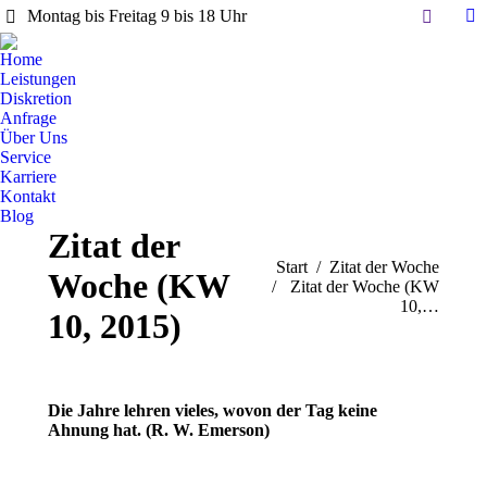
Search:
Montag bis Freitag 9 bis 18 Uhr
Li
pa
Home
op
Leistungen
in
Diskretion
Anfrage
n
Über Uns
w
Service
Karriere
Kontakt
Blog
Zitat der
Sie befinden sich hier:
Start
Zitat der Woche
Woche (KW
Zitat der Woche (KW
10,…
10, 2015)
Die Jahre lehren vieles, wovon der Tag keine
Ahnung hat. (R. W. Emerson)