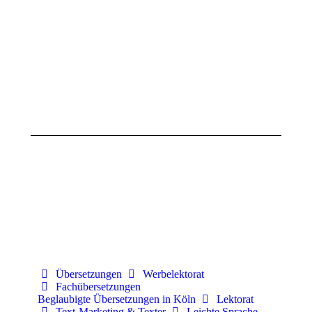
Zitat
Zitat
der
der
Woche
Woche
(KW
(KW
18,
17,
2025)
2025)
28.
21.
April
April
2025
2025
Übersetzungen
Werbelektorat
Fachübersetzungen
Beglaubigte Übersetzungen in Köln
Lektorat
Text-Marketing & Texter
Leichte Sprache