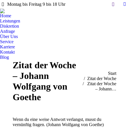
Search:
Montag bis Freitag 9 bis 18 Uhr
Li
pa
Home
op
Leistungen
in
Diskretion
Anfrage
n
Über Uns
w
Service
Karriere
Kontakt
Blog
Zitat der Woche
– Johann
Sie befinden sich hier:
Start
Zitat der Woche
Wolfgang von
Zitat der Woche
– Johann…
Goethe
Wenn du eine weise Antwort verlangst, musst du
vernünftig fragen. (Johann Wolfgang von Goethe)