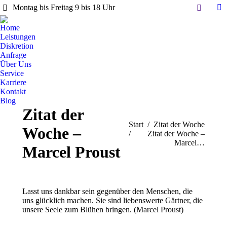
Search:
Montag bis Freitag 9 bis 18 Uhr
Li
pa
Home
op
Leistungen
in
Diskretion
Anfrage
n
Über Uns
w
Service
Karriere
Kontakt
Blog
Zitat der
Sie befinden sich hier:
Start
Zitat der Woche
Woche –
Zitat der Woche –
Marcel…
Marcel Proust
Lasst uns dankbar sein gegenüber den Menschen, die
uns glücklich machen. Sie sind liebenswerte Gärtner, die
unsere Seele zum Blühen bringen. (Marcel Proust)