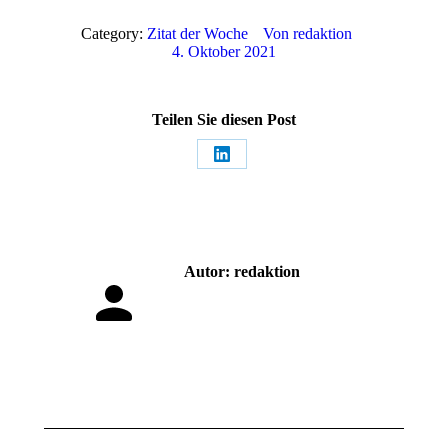
Category:
Zitat der Woche
Von
redaktion
4. Oktober 2021
Teilen Sie diesen Post
Share
on
LinkedIn
Autor:
redaktion
Kommentarnavigation