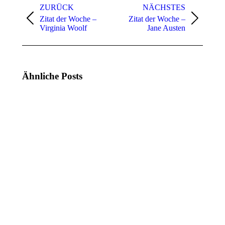
ZURÜCK
NÄCHSTES
Zitat der Woche –
Zitat der Woche –
Vorheriger
Nächster
Virginia Woolf
Jane Austen
Beitrag:
Beitrag:
Ähnliche Posts
Zitat
Zitat
der
der
Woche
Woche
(KW
(KW
21,
20,
2025)
2025)
19.
12.
Mai
Mai
2025
2025
Zitat
Zitat
der
der
Woche
Woche
(KW
(KW