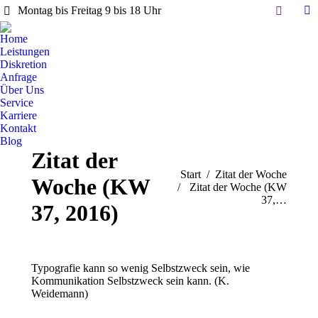
Search:
Montag bis Freitag 9 bis 18 Uhr
Li
pa
Home
op
Leistungen
in
Diskretion
Anfrage
n
Über Uns
w
Service
Karriere
Kontakt
Blog
Zitat der
Sie befinden sich hier:
Start
Zitat der Woche
Woche (KW
Zitat der Woche (KW
37,…
37, 2016)
Typografie kann so wenig Selbstzweck sein, wie
Kommunikation Selbstzweck sein kann. (K.
Weidemann)