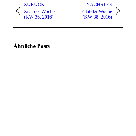
ZURÜCK
NÄCHSTES
Zitat der Woche
Zitat der Woche
Vorheriger
Nächster
(KW 36, 2016)
(KW 38, 2016)
Beitrag:
Beitrag:
Ähnliche Posts
Zitat
Zitat
der
der
Woche
Woche
(KW
(KW
21,
20,
2025)
2025)
19.
12.
Mai
Mai
2025
2025
Zitat
Zitat
der
der
Woche
Woche
(KW
(KW