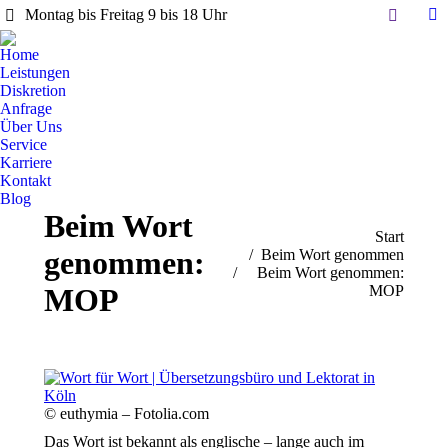
Search:
Montag bis Freitag 9 bis 18 Uhr
Li
pa
Home
op
Leistungen
in
Diskretion
Anfrage
n
Über Uns
w
Service
Karriere
Kontakt
Blog
Beim Wort
Sie befinden sich hier:
Start
genommen:
Beim Wort genommen
Beim Wort genommen:
MOP
MOP
© euthymia – Fotolia.com
Das Wort ist bekannt als englische – lange auch im