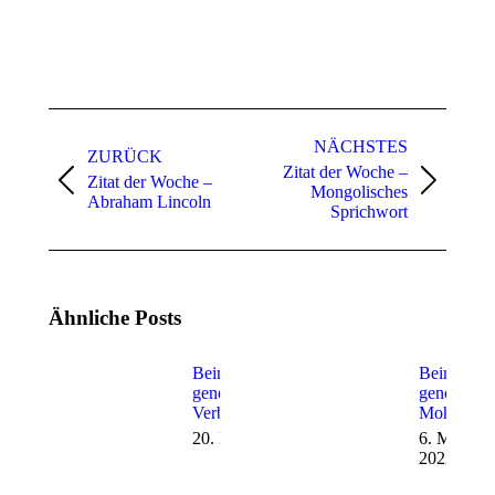
Kommentarnavigation
NÄCHSTES
ZURÜCK
Zitat der Woche –
Zitat der Woche –
Vorheriger
Nächster
Mongolisches
Abraham Lincoln
Beitrag:
Beitrag:
Sprichwort
Ähnliche Posts
Beim Wort
Beim Wort
genommen:
genommen
Verballhornung
Mohrrübe
20. Mai 2022
6. Mai
2022