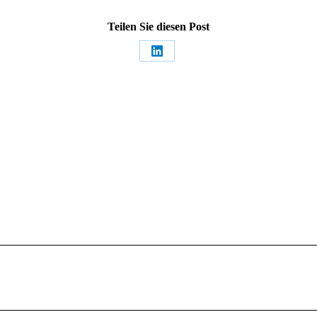
Teilen Sie diesen Post
Share
on
LinkedIn
Nächster
Beitrag: