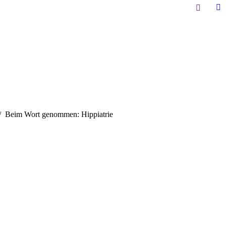
Search:
Li
pa
op
in
n
w
Beim Wort genommen: Hippiatrie