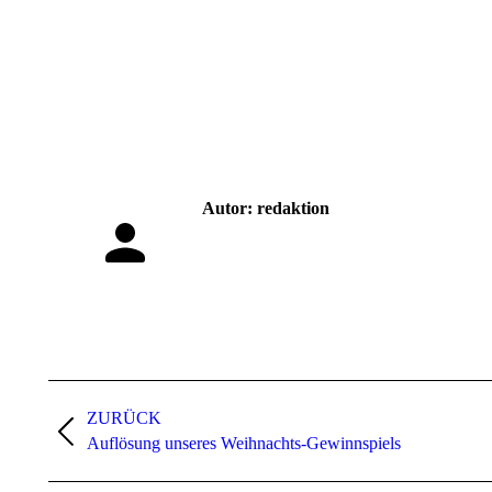
Autor:
redaktion
Kommentarnavigation
ZURÜCK
Vorheriger
Auflösung unseres Weihnachts-Gewinnspiels
Beitrag: