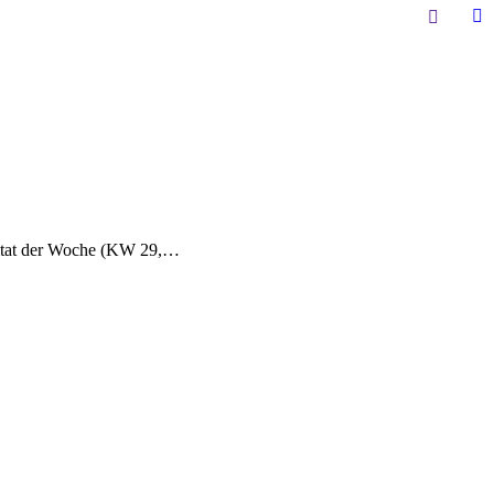
Search:
Li
pa
op
in
n
w
itat der Woche (KW 29,…