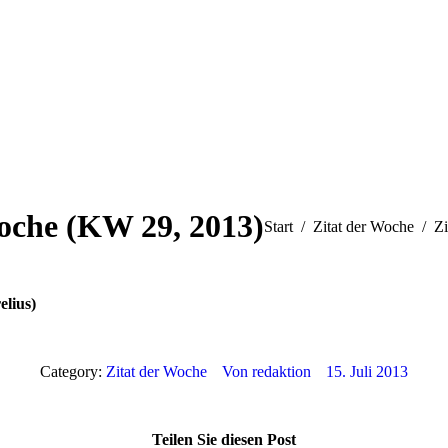
oche (KW 29, 2013)
Sie befinden sich hier:
Start
Zitat der Woche
Z
elius)
Category:
Zitat der Woche
Von
redaktion
15. Juli 2013
Teilen Sie diesen Post