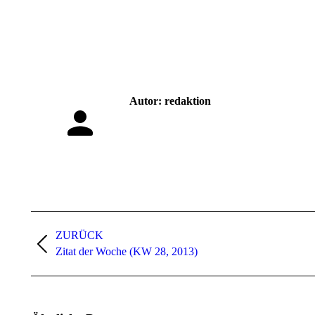
Autor:
redaktion
Kommentarnavigation
ZURÜCK
Vorheriger
Zitat der Woche (KW 28, 2013)
Beitrag: