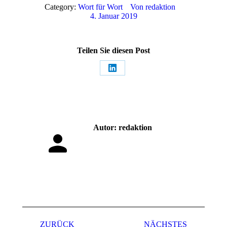
Category:
Wort für Wort
Von
redaktion
4. Januar 2019
Teilen Sie diesen Post
Share
on
LinkedIn
Autor:
redaktion
Kommentarnavigation
ZURÜCK
NÄCHSTES