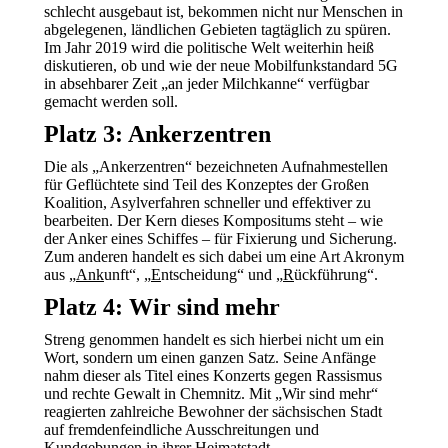
schlecht ausgebaut ist, bekommen nicht nur Menschen in
abgelegenen, ländlichen Gebieten tagtäglich zu spüren.
Im Jahr 2019 wird die politische Welt weiterhin heiß
diskutieren, ob und wie der neue Mobilfunkstandard 5G
in absehbarer Zeit „an jeder Milchkanne“ verfügbar
gemacht werden soll.
Platz 3: Ankerzentren
Die als „Ankerzentren“ bezeichneten Aufnahmestellen
für Geflüchtete sind Teil des Konzeptes der Großen
Koalition, Asylverfahren schneller und effektiver zu
bearbeiten. Der Kern dieses Kompositums steht – wie
der Anker eines Schiffes – für Fixierung und Sicherung.
Zum anderen handelt es sich dabei um eine Art Akronym
aus „
Ank
unft“, „
E
ntscheidung“ und „
R
ückführung“.
Platz 4: Wir sind mehr
Streng genommen handelt es sich hierbei nicht um ein
Wort, sondern um einen ganzen Satz. Seine Anfänge
nahm dieser als Titel eines Konzerts gegen Rassismus
und rechte Gewalt in Chemnitz. Mit „Wir sind mehr“
reagierten zahlreiche Bewohner der sächsischen Stadt
auf fremdenfeindliche Ausschreitungen und
Kundgebungen in ihrer Heimatstadt.