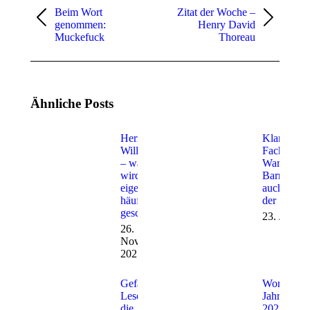
Beim Wort
Zitat der Woche –
Vorheriger
Nächster
genommen:
Henry David
Beitrag:
Beitrag:
Muckefuck
Thoreau
Ähnliche Posts
Herzlich
Klartext sta
Willkommen
Fachchines
– warum
Warum
wird das
Barrierefre
eigentlich so
auch eine 
häufig falsch
der Sprache
geschrieben?
23. Juli 2
26.
November
2025
Gefährdet
Wort des
Leseschwäche
Jahres
die
2023