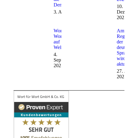
Demokratie?
10.
3. April 2024
Dezember
2023
Wort für
Amtliches
Wort war
Regelwerk
auf
der
Weltreise!
deutschen
Sprache
4.
wird
September
aktualisiert
2023
27. Juli
2023