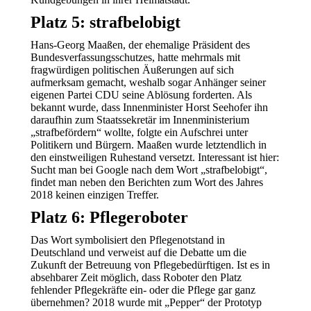
Platz 5: strafbelobigt
Hans-Georg Maaßen, der ehemalige Präsident des
Bundesverfassungsschutzes, hatte mehrmals mit
fragwürdigen politischen Äußerungen auf sich
aufmerksam gemacht, weshalb sogar Anhänger seiner
eigenen Partei CDU seine Ablösung forderten. Als
bekannt wurde, dass Innenminister Horst Seehofer ihn
daraufhin zum Staatssekretär im Innenministerium
„strafbefördern“ wollte, folgte ein Aufschrei unter
Politikern und Bürgern. Maaßen wurde letztendlich in
den einstweiligen Ruhestand versetzt. Interessant ist hier:
Sucht man bei Google nach dem Wort „strafbelobigt“,
findet man neben den Berichten zum Wort des Jahres
2018 keinen einzigen Treffer.
Platz 6: Pflegeroboter
Das Wort symbolisiert den Pflegenotstand in
Deutschland und verweist auf die Debatte um die
Zukunft der Betreuung von Pflegebedürftigen. Ist es in
absehbarer Zeit möglich, dass Roboter den Platz
fehlender Pflegekräfte ein- oder die Pflege gar ganz
übernehmen? 2018 wurde mit „Pepper“ der Prototyp