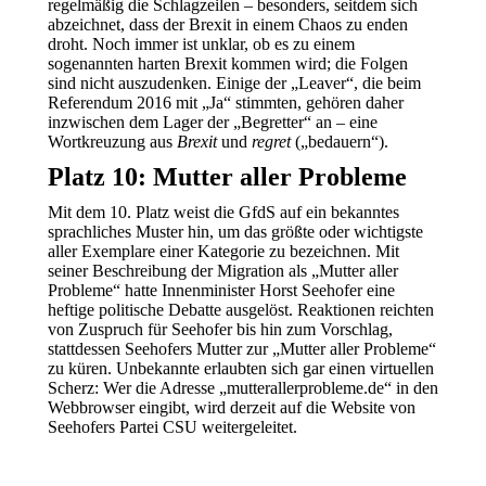
regelmäßig die Schlagzeilen – besonders, seitdem sich
abzeichnet, dass der Brexit in einem Chaos zu enden
droht. Noch immer ist unklar, ob es zu einem
sogenannten harten Brexit kommen wird; die Folgen
sind nicht auszudenken. Einige der „Leaver“, die beim
Referendum 2016 mit „Ja“ stimmten, gehören daher
inzwischen dem Lager der „Begretter“ an – eine
Wortkreuzung aus
Brexit
und
regret
(„bedauern“).
Platz 10: Mutter aller Probleme
Mit dem 10. Platz weist die GfdS auf ein bekanntes
sprachliches Muster hin, um das größte oder wichtigste
aller Exemplare einer Kategorie zu bezeichnen. Mit
seiner Beschreibung der Migration als „Mutter aller
Probleme“ hatte Innenminister Horst Seehofer eine
heftige politische Debatte ausgelöst. Reaktionen reichten
von Zuspruch für Seehofer bis hin zum Vorschlag,
stattdessen Seehofers Mutter zur „Mutter aller Probleme“
zu küren. Unbekannte erlaubten sich gar einen virtuellen
Scherz: Wer die Adresse „mutterallerprobleme.de“ in den
Webbrowser eingibt, wird derzeit auf die Website von
Seehofers Partei CSU weitergeleitet.