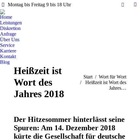
Search:
Montag bis Freitag 9 bis 18 Uhr
Li
pa
Home
op
Leistungen
in
Diskretion
Anfrage
n
Über Uns
w
Service
Karriere
Kontakt
Blog
Heißzeit ist
Sie befinden sich hier:
Start
Wort für Wort
Wort des
Heißzeit ist Wort des
Jahres…
Jahres 2018
Der Hitzesommer hinterlässt seine
Spuren: Am 14. Dezember 2018
kürte die Gesellschaft für deutsche